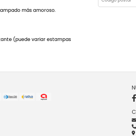
estampado más amoroso.
tante (puede variar estampas
N
C