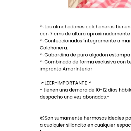
🪡Los almohadones colchoneros tienen
con 7 cms de altura aproximadamente 
🪡Confeccionados íntegramente a mano
Colchonera.
🪡Gabardina de puro algodon estampa e
🪡Combinado de forma exclusiva con tex
impronta AmorInterior
📌LEER-IMPORTANTE📌
- tienen una demora de 10-12 días hábil
despacho una vez abonados.-
😍Son sumamente hermosos ideales par
a cualquier silloncito en cualquier esp